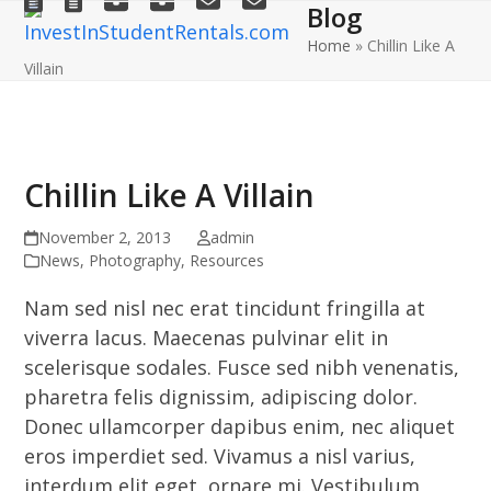
Blog
Open
Close
Skip
to
Home
»
Chillin Like A
mobile
mobile
Villain
content
menu
menu
Chillin Like A Villain
November 2, 2013
admin
News
,
Photography
,
Resources
Nam sed nisl nec erat tincidunt fringilla at
viverra lacus. Maecenas pulvinar elit in
scelerisque sodales. Fusce sed nibh venenatis,
pharetra felis dignissim, adipiscing dolor.
Donec ullamcorper dapibus enim, nec aliquet
eros imperdiet sed. Vivamus a nisl varius,
interdum elit eget, ornare mi. Vestibulum