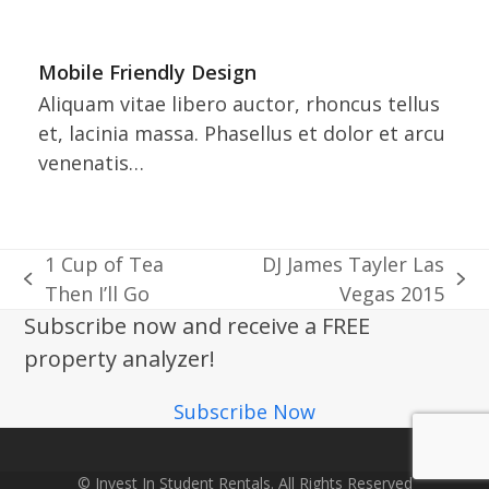
Mobile Friendly Design
Aliquam vitae libero auctor, rhoncus tellus
et, lacinia massa. Phasellus et dolor et arcu
venenatis…
1 Cup of Tea
DJ James Tayler Las
previous
next
Then I’ll Go
Vegas 2015
post:
post:
Subscribe now and receive a FREE
property analyzer!
Subscribe Now
© Invest In Student Rentals. All Rights Reserved