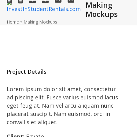
Making
Open
Close
Skip
to
Mockups
mobile
mobile
content
Home
»
Making Mockups
menu
menu
Project Details
Lorem ipsum dolor sit amet, consectetur
adipiscing elit. Fusce varius euismod lacus
eget feugiat. Nam vel arcu aliquam nunc
placerat suscipit. Nam euismod, orci in
convallis et aliquet.
Client:
Envato