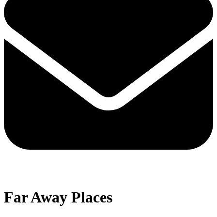
Open
Close
mobile
mobile
Far Away Places
menu
menu