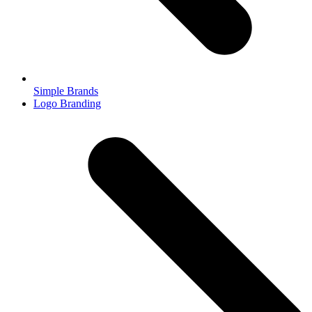
Simple Brands
next
Logo Branding
post: