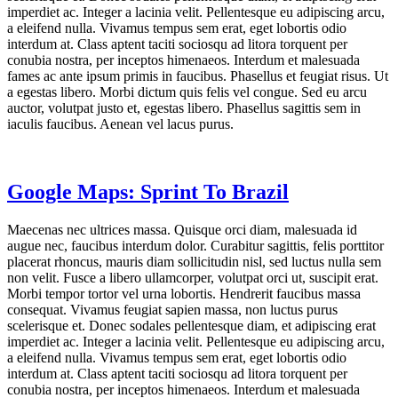
imperdiet ac. Integer a lacinia velit. Pellentesque eu adipiscing arcu,
a eleifend nulla. Vivamus tempus sem erat, eget lobortis odio
interdum at. Class aptent taciti sociosqu ad litora torquent per
conubia nostra, per inceptos himenaeos. Interdum et malesuada
fames ac ante ipsum primis in faucibus. Phasellus et feugiat risus. Ut
a egestas libero. Morbi dictum quis felis vel congue. Sed eu arcu
auctor, volutpat justo et, egestas libero. Phasellus sagittis sem in
iaculis faucibus. Aenean vel lacus purus.
Google Maps: Sprint To Brazil
Maecenas nec ultrices massa. Quisque orci diam, malesuada id
augue nec, faucibus interdum dolor. Curabitur sagittis, felis porttitor
placerat rhoncus, mauris diam sollicitudin nisl, sed luctus nulla sem
non velit. Fusce a libero ullamcorper, volutpat orci ut, suscipit erat.
Morbi tempor tortor vel urna lobortis. Hendrerit faucibus massa
consequat. Vivamus feugiat sapien massa, non luctus purus
scelerisque et. Donec sodales pellentesque diam, et adipiscing erat
imperdiet ac. Integer a lacinia velit. Pellentesque eu adipiscing arcu,
a eleifend nulla. Vivamus tempus sem erat, eget lobortis odio
interdum at. Class aptent taciti sociosqu ad litora torquent per
conubia nostra, per inceptos himenaeos. Interdum et malesuada