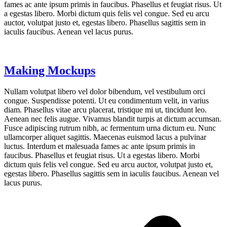
fames ac ante ipsum primis in faucibus. Phasellus et feugiat risus. Ut
a egestas libero. Morbi dictum quis felis vel congue. Sed eu arcu
auctor, volutpat justo et, egestas libero. Phasellus sagittis sem in
iaculis faucibus. Aenean vel lacus purus.
Making Mockups
Nullam volutpat libero vel dolor bibendum, vel vestibulum orci
congue. Suspendisse potenti. Ut eu condimentum velit, in varius
diam. Phasellus vitae arcu placerat, tristique mi ut, tincidunt leo.
Aenean nec felis augue. Vivamus blandit turpis at dictum accumsan.
Fusce adipiscing rutrum nibh, ac fermentum urna dictum eu. Nunc
ullamcorper aliquet sagittis. Maecenas euismod lacus a pulvinar
luctus. Interdum et malesuada fames ac ante ipsum primis in
faucibus. Phasellus et feugiat risus. Ut a egestas libero. Morbi
dictum quis felis vel congue. Sed eu arcu auctor, volutpat justo et,
egestas libero. Phasellus sagittis sem in iaculis faucibus. Aenean vel
lacus purus.
p
p