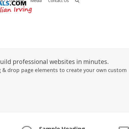
e / Coaching
Media
Contact Us
build professional websites in minutes.
ag & drop page elements to create your own custom
Sample Heading