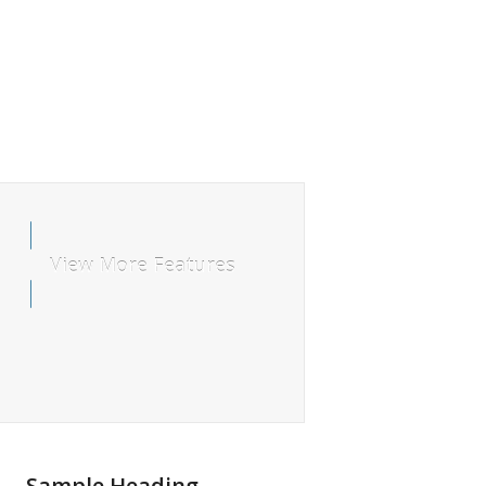
View More Features
Sample Heading