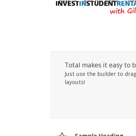
About Us
Build Your Wealth
Cours
Skip
to
content
Total makes it easy to 
Just use the builder to dr
layouts!
Sample Heading